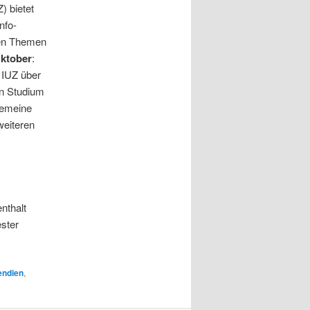
) bietet
nfo-
nen Themen
Oktober
:
 IUZ über
in Studium
gemeine
weiteren
nthalt
ster
endien
,