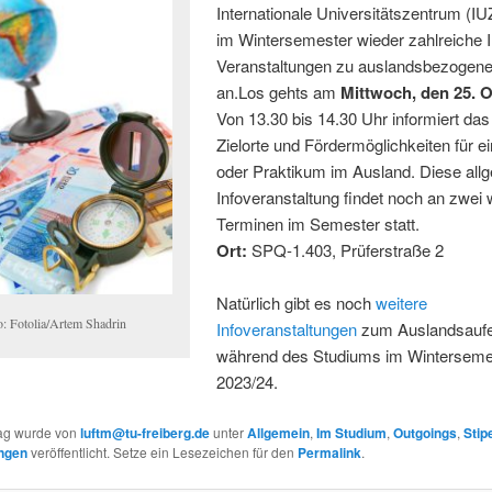
Internationale Universitätszentrum (IUZ
im Wintersemester wieder zahlreiche I
Veranstaltungen zu auslandsbezoge
an.
Los gehts am
Mittwoch, den 25. 
Von 13.30 bis 14.30 Uhr informiert das
Zielorte und Fördermöglichkeiten für e
oder Praktikum im Ausland. Diese all
Infoveranstaltung findet noch an zwei 
Terminen im Semester statt.
Ort:
SPQ-1.403, Prüferstraße 2
Natürlich gibt es noch
weitere
o: Fotolia/Artem Shadrin
Infoveranstaltungen
zum Auslandsaufe
während des Studiums im Winterseme
2023/24.
rag wurde von
luftm@tu-freiberg.de
unter
Allgemein
,
Im Studium
,
Outgoings
,
Stip
ungen
veröffentlicht. Setze ein Lesezeichen für den
Permalink
.