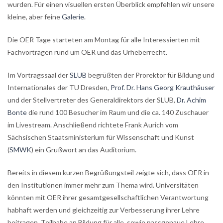
wurden. Für einen visuellen ersten Überblick empfehlen wir unsere
kleine, aber feine
Galerie
.
Die OER Tage starteten am Montag für alle Interessierten mit
Fachvorträgen rund um OER und das Urheberrecht.
Im Vortragssaal der
SLUB
begrüßten der Prorektor für Bildung und
Internationales der TU Dresden,
Prof. Dr. Hans Georg Krauthäuser
und der Stellvertreter des Generaldirektors der SLUB,
Dr. Achim
Bonte
die rund 100 Besucher im Raum und die ca. 140 Zuschauer
im Livestream. Anschließend richtete Frank Aurich vom
Sächsischen Staatsministerium für Wissenschaft und Kunst
(
SMWK
) ein Grußwort an das Auditorium.
Bereits in diesem kurzen Begrüßungsteil zeigte sich, dass OER in
den Institutionen immer mehr zum Thema wird. Universitäten
könnten mit OER ihrer gesamtgesellschaftlichen Verantwortung
habhaft werden und gleichzeitig zur Verbesserung ihrer Lehre
beitragen. Teilhabe an Bildung für alle, sowie passgenaue Lehre