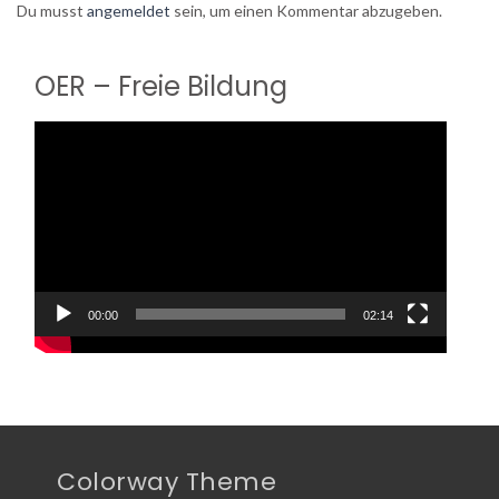
Du musst
angemeldet
sein, um einen Kommentar abzugeben.
OER – Freie Bildung
Video-
Player
00:00
02:14
Colorway Theme