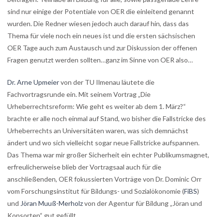
sind nur einige der Potentiale von OER die einleitend genannt
wurden. Die Redner wiesen jedoch auch darauf hin, dass das
Thema für viele noch ein neues ist und die ersten sächsischen
OER Tage auch zum Austausch und zur Diskussion der offenen
Fragen genutzt werden sollten…ganz im Sinne von OER also…
Dr. Arne Upmeier
von der TU Ilmenau läutete die
Fachvortragsrunde ein. Mit seinem Vortrag „Die
Urheberrechtsreform: Wie geht es weiter ab dem 1. März?“
brachte er alle noch einmal auf Stand, wo bisher die Fallstricke des
Urheberrechts an Universitäten waren, was sich demnächst
ändert und wo sich vielleicht sogar neue Fallstricke aufspannen.
Das Thema war mir großer Sicherheit ein echter Publikumsmagnet,
erfreulicherweise blieb der Vortragsaal auch für die
anschließenden, OER fokussierten Vorträge von Dr. Dominic Orr
vom Forschungsinstitut für Bildungs- und Sozialökonomie (
FiBS
)
und
Jöran Muuß-Merholz
von der Agentur für Bildung „Jöran und
Konsorten“ gut gefüllt.