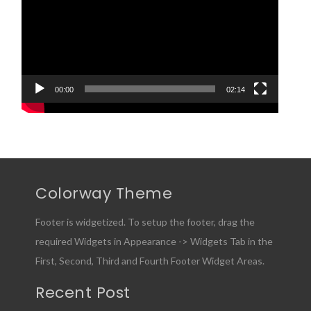
00:00
02:14
Colorway Theme
Footer is widgetized. To setup the footer, drag the
required Widgets in Appearance -> Widgets Tab in the
First, Second, Third and Fourth Footer Widget Areas.
Recent Post