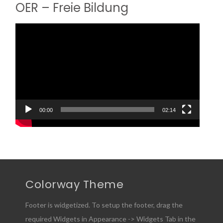
OER – Freie Bildung
Video-
Player
00:00
02:14
Colorway Theme
Footer is widgetized. To setup the footer, drag the
required Widgets in Appearance -> Widgets Tab in the