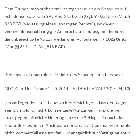
Dem Grunde nach steht dem Lizenzgeber auch ein Anspruch auf
Schadensersatz nach § 97 Abs. 2 UrhG zu (Ggf. §102a UrhG i.V.m. §
823 BGB (Verletzung eines „sonstigen Rechts“), sowie ein
verschuldensunabhängiger Anspruch auf Herausgabe der durch
die unberechtigte Nutzung erlangten Vorteile gem. § 102a UrhG
i.V.m. §§ 812 I 1 2. Alt., 818 BGB)
Problematisch kann aber die Höhe des Schadensersatzes sein:
OLG Köln Urteil vom 31. 10. 2014 – 6 U 60/14 = WRP 2015, 94, 100
„Im vorliegenden Fall ist aber zu berücksichtigen, dass der Kläger
sein Lichtbild für nicht-kommerzielle Nutzungen – und die hier
streitgegenständliche Nutzung durch die Beklagte ist nach der
zugrundezulegenden Auslegung der Creative Commons-Lizenz als
nicht-kommerziell einzustufen – unentgeltlich zur Verfügung stellt.