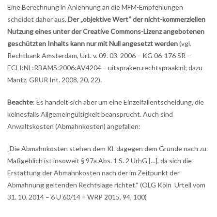
Eine Berechnung in Anlehnung an die MFM-Empfehlungen
scheidet daher aus.
Der „objektive Wert“ der nicht-kommerziellen
Nutzung eines unter der Creative Commons-Lizenz angebotenen
geschützten Inhalts kann nur mit Null angesetzt werden
(vgl.
Rechtbank Amsterdam, Urt. v. 09. 03. 2006 – KG 06-176 SR –
ECLI:NL:RBAMS:2006:AV4204 – uitspraken.rechtspraak.nl; dazu
Mantz, GRUR Int. 2008, 20, 22).
Beachte
: Es handelt sich aber um eine Einzelfallentscheidung, die
keinesfalls Allgemeingültigkeit beansprucht. Auch sind
Anwaltskosten (Abmahnkosten) angefallen:
„Die Abmahnkosten stehen dem Kl. dagegen dem Grunde nach zu.
Maßgeblich ist insoweit § 97a Abs. 1 S. 2 UrhG […], da sich die
Erstattung der Abmahnkosten nach der im Zeitpunkt der
Abmahnung geltenden Rechtslage richtet.“ (OLG Köln Urteil vom
31. 10. 2014 – 6 U 60/14 = WRP 2015, 94, 100)