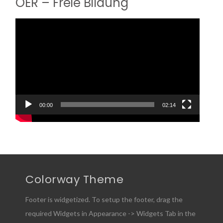
OER – Freie Bildung
Video-
Player
00:00
02:14
Colorway Theme
Footer is widgetized. To setup the footer, drag the
required Widgets in Appearance -> Widgets Tab in the