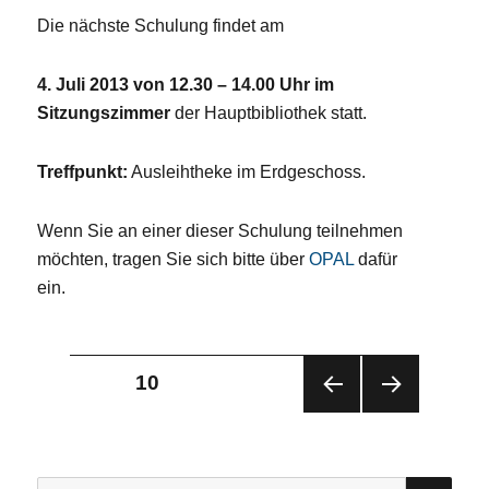
Die nächste Schulung findet am
4. Juli 2013 von 12.30 – 14.00 Uhr im
Sitzungszimmer
der Hauptbibliothek statt.
Treffpunkt:
Ausleihtheke im Erdgeschoss.
Wenn Sie an einer dieser Schulung teilnehmen
möchten, tragen Sie sich bitte über
OPAL
dafür
ein.
Seitennummerierung
SEITE
10
VOR
NÄC
der
HERI
HST
GE
E
Beiträge
SEIT
SEIT
SU