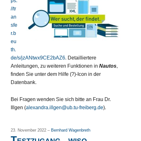
ps:
//tr
an
sfe
r.b
eu
th.
de/s/jzANt
wx9CE2bAZ6
. Detailliertere
Anleitungen, zu weiteren Funktionen in
Nautos
,
finden Sie unter dem Hilfe (?)-Icon in der
Datenbank.
Bei Fragen wenden Sie sich bitte an Frau Dr.
Illgen (
alexandra.illgen@ub.tu-freiberg.de
).
23. November 2022 –
Bernhard Wagenbreth
Testzugang „wiso