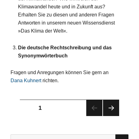
Klimawandel heute und in Zukunft aus?
Erhalten Sie zu diesen und anderen Fragen
Antworten in unserem neuen Wissensdienst
»Das Klima der Welt«.
Die deutsche Rechtschreibung und das
Synonymwörterbuch
Fragen und Anregungen können Sie gern an
Dana Kuhnert
richten.
Seitennummerierung
SEITE
1
NÄC
der
HST
E
Beiträge
SEIT
SU
Suchen