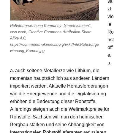
sit
zt
vie
le
Rohstoffgewinnung Kemna by: Streethistorian1,
Ro
own work, Creative Commons Attribution-Share
Alike 4.0,
hst
https://commons.wikimedia.org/wiki/File:Rohstoffge
off
winnung_Kemna.jpg
e,
u.
a. auch seltene Metallerze wie Lithium, die
momentan hauptsächlich aus anderen Ländern
importiert werden. Aktuelle Herausforderungen
wie die Energiewende und die Digitalisierung
erhöhen die Bedeutung dieser Rohstoffe.
Allerdings steigen auch die Weltmarktpreise für
Rohstoffe. Sachsen will nun den heimischen
Bergbau stärken und seine Abhängigkeit von
internationalen Rohstofflieferanten reduzieren.