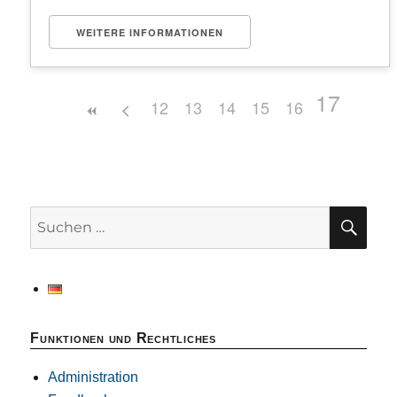
WEITERE INFORMATIONEN
17
12
13
14
15
16
SU
Suchen
nach:
Funktionen und Rechtliches
Administration