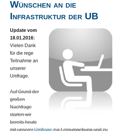
Wünschen an die
Infrastruktur der UB
Update vom
18.01.2016:
Vielen Dank
für die rege
Teilnahme an
unserer
Umfrage.
Auf Grund der
großen
Nachfrage
starten wir
bereits heute
mit unserer
Umfrage
zur Lernumgebung und zu