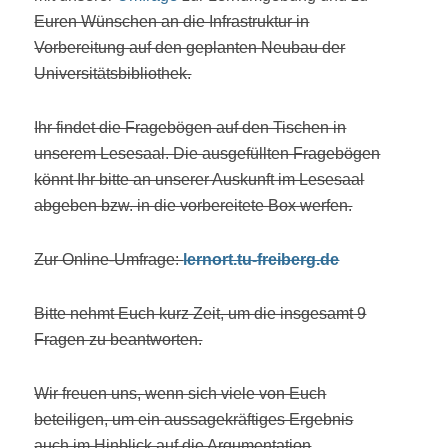
Euren Wünschen an die Infrastruktur in
Vorbereitung auf den geplanten Neubau der
Universitätsbibliothek.
Ihr findet die Fragebögen auf den Tischen in
unserem Lesesaal. Die ausgefüllten Fragebögen
könnt Ihr bitte an unserer Auskunft im Lesesaal
abgeben bzw. in die vorbereitete Box werfen.
Zur Online-Umfrage:
lernort.tu-freiberg.de
Bitte nehmt Euch kurz Zeit, um die insgesamt 9
Fragen zu beantworten.
Wir freuen uns, wenn sich viele von Euch
beteiligen, um ein aussagekräftiges Ergebnis
auch im Hinblick auf die Argumentation