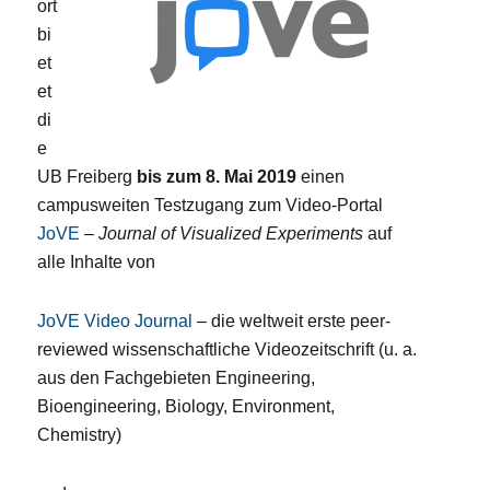
ort
bi
et
et
di
e
UB Freiberg
bis zum 8. Mai 2019
einen
campusweiten Testzugang zum Video-Portal
JoVE
–
Journal of Visualized Experiments
auf
alle Inhalte von
JoVE Video Journal
– die weltweit erste peer-
reviewed wissenschaftliche Videozeitschrift (u. a.
aus den Fachgebieten Engineering,
Bioengineering, Biology, Environment,
Chemistry)