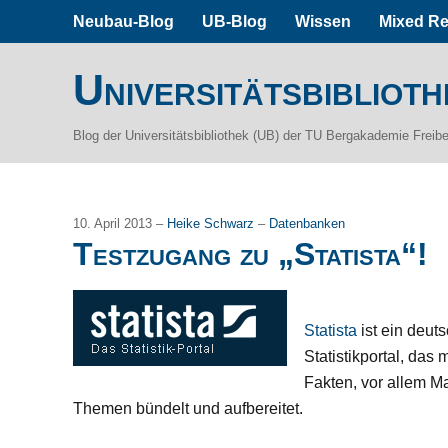
Neubau-Blog
UB-Blog
Wissen
Mixed Re
Universitätsbiblioth
Blog der Universitätsbibliothek (UB) der TU Bergakademie Freib
10. April 2013 –
Heike Schwarz
–
Datenbanken
Testzugang zu „Statista“!
Statista
ist ein deut
Statistikportal, das 
Fakten, vor allem Ma
Themen bündelt und aufbereitet.