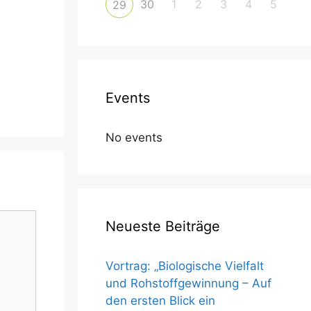
30
1
2
3
4
5
29
Events
No events
Neueste Beiträge
Vortrag: „Biologische Vielfalt
und Rohstoffgewinnung – Auf
den ersten Blick ein