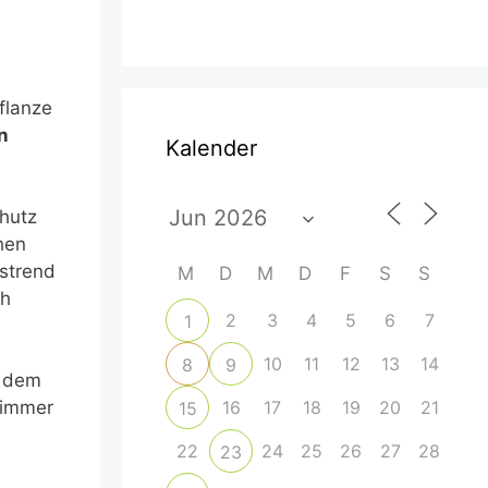
flanze
n
Kalender
hutz
hen
tstrend
M
D
M
D
F
S
S
ch
2
3
4
5
6
7
1
10
11
12
13
14
8
9
t dem
16
17
18
19
20
21
 immer
15
22
24
25
26
27
28
23