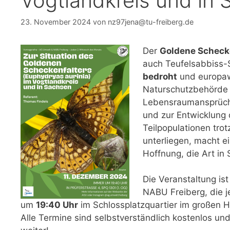
Vogtlandkreis und in
23. November 2024
von
nz97jena@tu-freiberg.de
Der
Goldene Scheck
auch Teufelsabbiss-S
bedroht
und europawe
Naturschutzbehörde d
Lebensraumansprüch
und zur Entwicklung 
Teilpopulationen tro
unterliegen, macht e
Hoffnung, die Art i
Die Veranstaltung is
NABU Freiberg, die j
um
19:40 Uhr
im Schlossplatzquartier im großen H
Alle Termine sind selbstverständlich kostenlos un