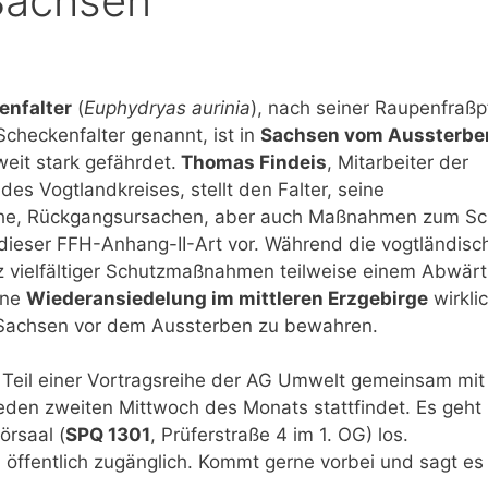
 Sachsen
enfalter
(
Euphydryas aurinia
), nach seiner Raupenfraßp
checkenfalter genannt, ist in
Sachsen vom Aussterbe
it stark gefährdet.
Thomas Findeis
, Mitarbeiter der
es Vogtlandkreises, stellt den Falter, seine
e, Rückgangsursachen, aber auch Maßnahmen zum Sc
dieser FFH-Anhang-II-Art vor. Während die vogtländisc
tz vielfältiger Schutzmaßnahmen teilweise einem Abwär
ine
Wiederansiedelung im mittleren Erzgebirge
wirkli
n Sachsen vor dem Aussterben zu bewahren.
t Teil einer Vortragsreihe der AG Umwelt gemeinsam mi
eden zweiten Mittwoch des Monats stattfindet. Es geht
örsaal (
SPQ 1301
, Prüferstraße 4 im 1. OG) los.
d öffentlich zugänglich. Kommt gerne vorbei und sagt es