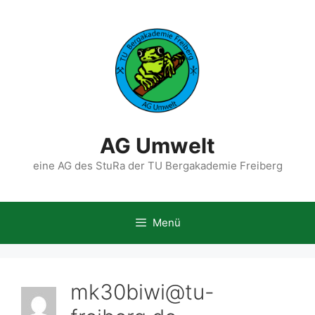
Zum
Inhalt
springen
AG Umwelt
eine AG des StuRa der TU Bergakademie Freiberg
Menü
mk30biwi@tu-