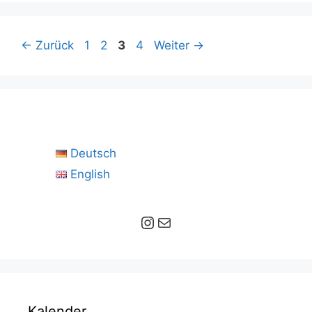
Seite
Seite
Seite
Seite
←
Zurück
1
2
3
4
Weiter
→
Deutsch
English
Instagram
E-Mail
Kalender