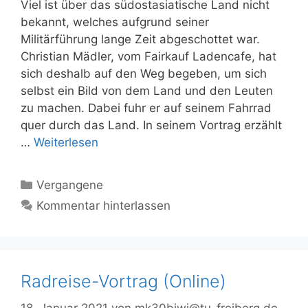
Viel ist über das südostasiatische Land nicht
bekannt, welches aufgrund seiner
Militärführung lange Zeit abgeschottet war.
Christian Mädler, vom Fairkauf Ladencafe, hat
sich deshalb auf den Weg begeben, um sich
selbst ein Bild von dem Land und den Leuten
zu machen. Dabei fuhr er auf seinem Fahrrad
quer durch das Land. In seinem Vortrag erzählt
…
Weiterlesen
Kategorien
Vergangene
Kommentar hinterlassen
Radreise-Vortrag (Online)
18. Januar 2021
von
mk30biwi@tu-freiberg.de