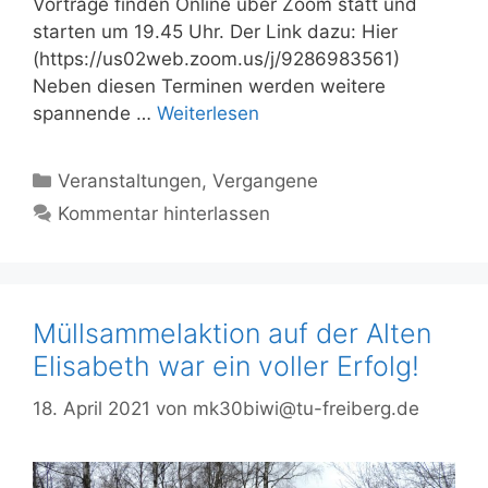
Vorträge finden Online über Zoom statt und
starten um 19.45 Uhr. Der Link dazu: Hier
(https://us02web.zoom.us/j/9286983561)
Neben diesen Terminen werden weitere
spannende …
Weiterlesen
Kategorien
Veranstaltungen
,
Vergangene
Kommentar hinterlassen
Müllsammelaktion auf der Alten
Elisabeth war ein voller Erfolg!
18. April 2021
von
mk30biwi@tu-freiberg.de