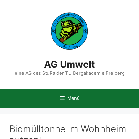
Zum
Inhalt
springen
AG Umwelt
eine AG des StuRa der TU Bergakademie Freiberg
Menü
Biomülltonne im Wohnheim