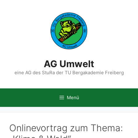
Zum
Inhalt
springen
AG Umwelt
eine AG des StuRa der TU Bergakademie Freiberg
Menü
Onlinevortrag zum Thema: