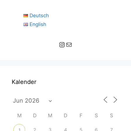
Deutsch
English
Instagram
E-Mail
Kalender
M
D
M
D
F
S
S
2
3
4
5
6
7
1