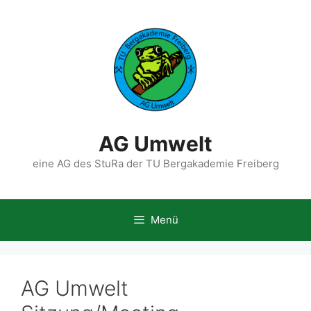
Zum
Inhalt
springen
AG Umwelt
eine AG des StuRa der TU Bergakademie Freiberg
Menü
AG Umwelt