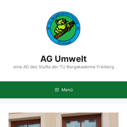
Zum
Inhalt
springen
AG Umwelt
eine AG des StuRa der TU Bergakademie Freiberg
Menü