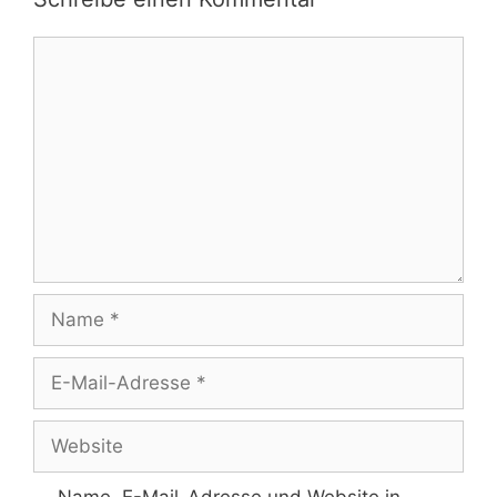
Kommentar
Name
E-
Mail-
Adresse
Website
Name, E-Mail-Adresse und Website in