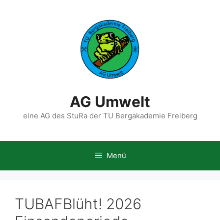
Zum
Inhalt
springen
AG Umwelt
eine AG des StuRa der TU Bergakademie Freiberg
Menü
TUBAFBlüht! 2026