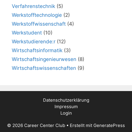
Verfahrenstechnik
(5)
Werkstofftechnologie
(2)
Werkstoffwissenschaft
(4)
Werkstudent
(10)
Werkstudierende:r
(12)
Wirtschaftsinformatik
(3)
Wirtschaftsingenieurwesen
(8)
Wirtschaftswissenschaften
(9)
Datenschutzerklärung
Impressum
Login
© 2026 Career Center Club
• Erstellt mit
GeneratePress