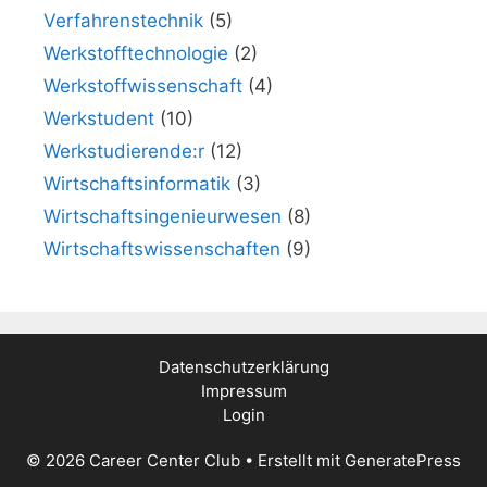
Verfahrenstechnik
(5)
Werkstofftechnologie
(2)
Werkstoffwissenschaft
(4)
Werkstudent
(10)
Werkstudierende:r
(12)
Wirtschaftsinformatik
(3)
Wirtschaftsingenieurwesen
(8)
Wirtschaftswissenschaften
(9)
Datenschutzerklärung
Impressum
Login
© 2026 Career Center Club
• Erstellt mit
GeneratePress