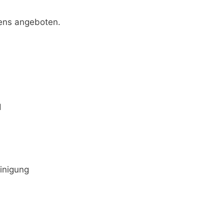
ens angeboten.
d
inigung