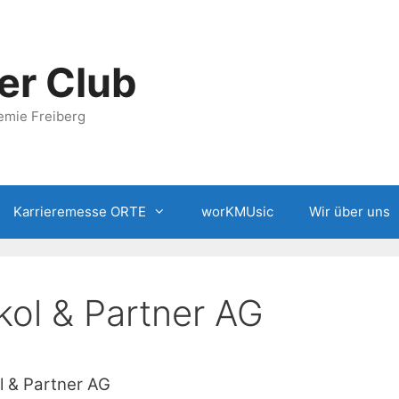
er Club
emie Freiberg
Karrieremesse ORTE
worKMUsic
Wir über uns
ckol & Partner AG
l & Partner AG