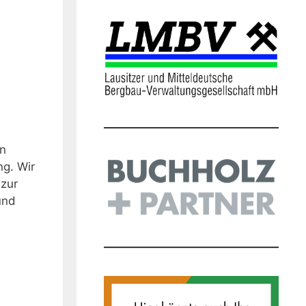
en
g. Wir
 zur
und