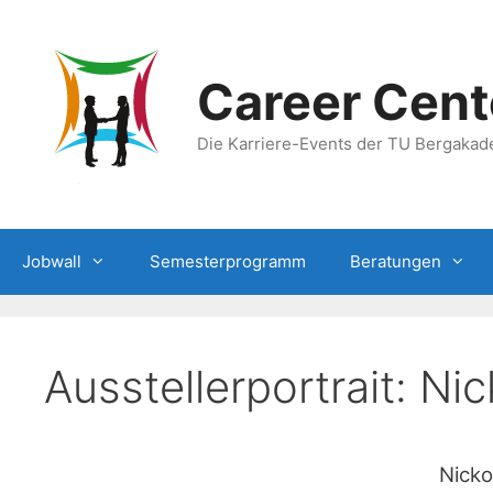
Zum
Inhalt
springen
Career Cent
Die Karriere-Events der TU Bergakad
Jobwall
Semesterprogramm
Beratungen
Ausstellerportrait: Ni
Nicko