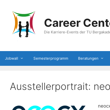
Zum
Inhalt
springen
Career Cent
Die Karriere-Events der TU Bergakad
Jobwall
Semesterprogramm
Beratungen
Ausstellerportrait: 
neoc