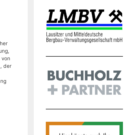
cher
ung,
e von
, der
ung