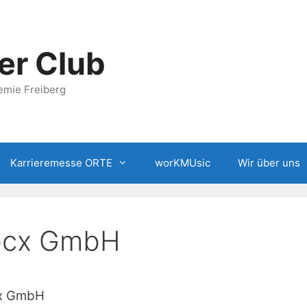
er Club
emie Freiberg
Karrieremesse ORTE
worKMUsic
Wir über uns
neocx GmbH
x GmbH