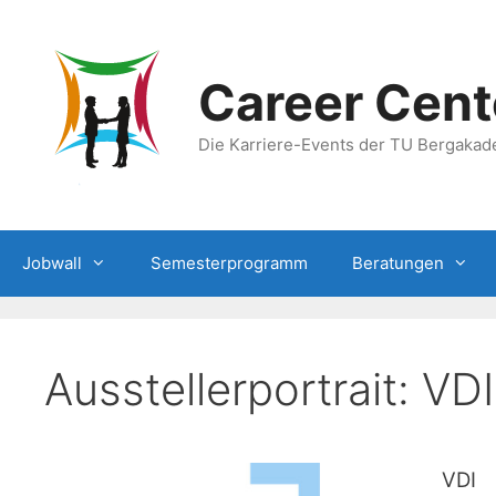
Zum
Inhalt
springen
Career Cent
Die Karriere-Events der TU Bergakad
Jobwall
Semesterprogramm
Beratungen
Ausstellerportrait: VDI
VDI