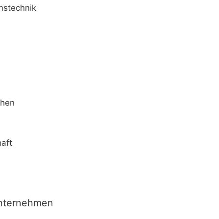
nstechnik
chen
aft
Unternehmen