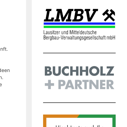
nft.
Ideen
n.
e