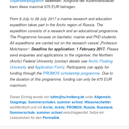
Stipendienprogramm
bewerben. Aufgrund der Aufenthaltsdauer
kann diese maximal 675 EUR betragen.
From 8 July to 28 July 2017 a marine research and education
expedition takes part in the Arctic region of Russia. The
expedition consists of a research and an educational programme.
The Programme focuses on bachelor, master and PhD students.
All expeditions are carried out on the research vessel „Professor
Molchanov“.
Deadline for application: 1 February 2017.
Please
send enqueries and applications to the organiser, the Northern
(Arctic) Federal University (contact details see
Arctic Floating
University
and
Application Form
)
.
Participants can apply for
funding through the
PROMOS scholarship programme
. Due to
the duration of this programme, funding can only be 675 EUR
maximum.
Dieser Eintrag wurde von
luftm@tu-freiberg.de
unter
Allgemein
,
Outgoings
,
Sommerschulen
,
summer school
,
Wissenschaftler
veröffentlicht und mit
Arctic
,
Arktis
,
PROMOS
,
Russia
,
Russland
,
Sommerschule
,
summer school
verschlagwortet. Setze ein
Lesezeichen für den
Permalink
.