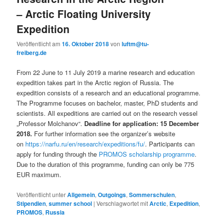
– Arctic Floating University
Expedition
Veröffentlicht am
16. Oktober 2018
von
luftm@tu-
freiberg.de
From 22 June to 11 July 2019 a marine research and education
expedition takes part in the Arctic region of Russia. The
expedition consists of a research and an educational programme.
The Programme focuses on bachelor, master, PhD students and
scientists. All expeditions are carried out on the research vessel
„Professor Molchanov“.
Deadline for application: 15 December
2018.
For further information see the organizer’s website
on
https://narfu.ru/en/research/expeditions/fu/
. Participants can
apply for funding through the
PROMOS scholarship programme
.
Due to the duration of this programme, funding can only be 775
EUR maximum.
Veröffentlicht unter
Allgemein
,
Outgoings
,
Sommerschulen
,
Stipendien
,
summer school
|
Verschlagwortet mit
Arctic
,
Expedition
,
PROMOS
,
Russia