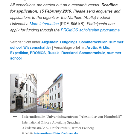
All expeditions are carried out on a research vessel.
Deadline
for application: 15 February 2016.
Please send enqueries and
applications to the organiser, the Northern (Arctic) Federal
University.
More information
(PDF, 506 kB).
Participants can
apply for funding through the
PROMOS scholarship programme
.
Veröffentlicht unter
Allgemein
,
Outgoings
,
Sommerschulen
,
summer
school
,
Wissenschaftler
|
Verschlagwortet mit
Arctic
,
Arktis
,
Expedition
,
PROMOS
,
Russia
,
Russland
,
Sommerschule
,
summer
school
Internationales Universitätszentrum "Alexander von Humboldt"
International Office / Abteilung Sprachen
Akademiestraße 6 / Prüferstraße 2, 09599 Freiberg
E-Mail:
international@tu-freiberg.de