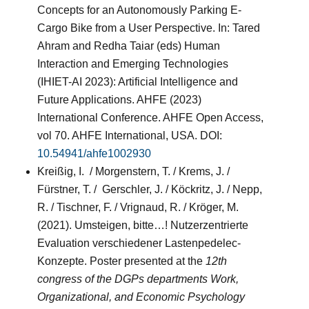
Concepts for an Autonomously Parking E-
Cargo Bike from a User Perspective. In: Tared
Ahram and Redha Taiar (eds) Human
Interaction and Emerging Technologies
(IHIET-AI 2023): Artificial Intelligence and
Future Applications. AHFE (2023)
International Conference. AHFE Open Access,
vol 70. AHFE International, USA. DOI:
10.54941/ahfe1002930
Kreißig, I. / Morgenstern, T. / Krems, J. /
Fürstner, T. / Gerschler, J. / Köckritz, J. / Nepp,
R. / Tischner, F. / Vrignaud, R. / Kröger, M.
(2021). Umsteigen, bitte…! Nutzerzentrierte
Evaluation verschiedener Lastenpedelec-
Konzepte. Poster presented at the
12th
congress of the DGPs departments Work,
Organizational, and Economic Psychology