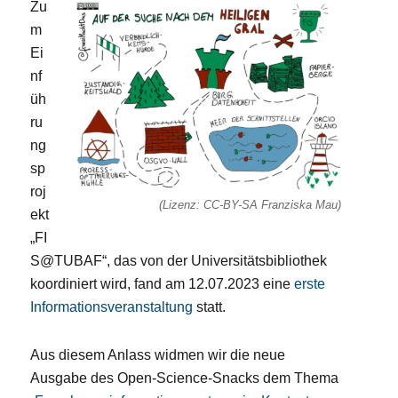
Zu
m
Ei
nf
üh
ru
ng
sp
roj
(Lizenz: CC-BY-SA Franziska Mau)
ekt
„FI
S@TUBAF“, das von der Universitätsbibliothek
koordiniert wird, fand am 12.07.2023 eine
erste
Informationsveranstaltung
statt.
Aus diesem Anlass widmen wir die neue
Ausgabe des Open-Science-Snacks dem Thema