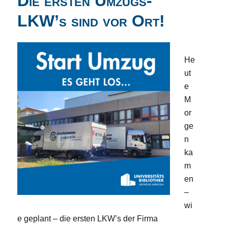
Die ersten Umzugs-
LKW’s sind vor Ort!
He
ut
e
M
or
ge
n
ka
m
en
–
wi
e geplant – die ersten LKW’s der Firma