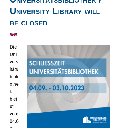
University Library will
be closed
Die
Uni
vers
itäts
bibli
othe
k
blei
bt
vom
04.0