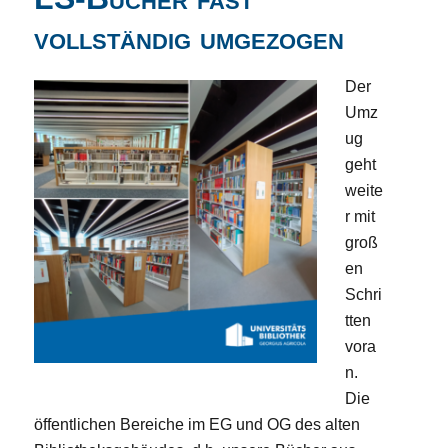
vollständig umgezogen
Der
Umz
ug
geht
weite
r mit
groß
en
Schri
tten
vora
n.
Die
öffentlichen Bereiche im EG und OG des alten