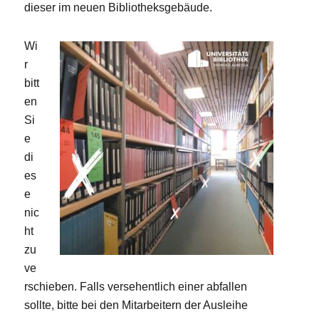
dieser im neuen Bibliotheksgebäude.
Wi
r
bitt
en
Si
e
di
es
e
nic
ht
zu
ve
rschieben. Falls versehentlich einer abfallen
sollte, bitte bei den Mitarbeitern der Ausleihe