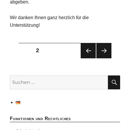
abgeben.
Wir danken Ihnen ganz herzlich für die
Unterstützung!
Seitennummerierung
SEITE
2
VOR
NÄC
der
HERI
HST
GE
E
Beiträge
SEIT
SEIT
SU
Suchen
E
E
nach:
Funktionen und Rechtliches