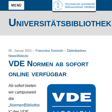
MENÜ
Universitätsbibliothek
05. Januar 2021 –
Franziska Sosinski
–
Datenbanken
,
NewsWebsite
VDE Normen ab sofort
online verfügbar
Ab sofort bieten
wir campusweit
die
„
NormenBibliothe
k
“ des VDE