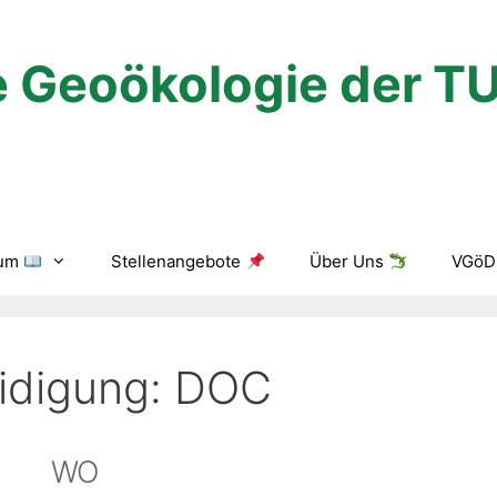
 Geoökologie der T
ium
Stellenangebote
Über Uns
VGöD 
eidigung: DOC
WO