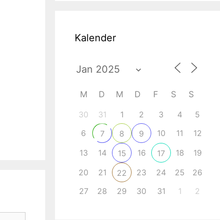
Kalender
ce 365
Outlook Live
M
D
M
D
F
S
S
30
31
1
2
3
4
5
6
10
11
12
7
8
9
13
14
16
18
19
15
17
20
21
23
24
25
26
22
27
28
29
30
31
1
2