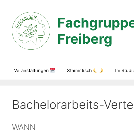
Zum
Inhalt
Fachgruppe
springen
Freiberg
Veranstaltungen
Stammtisch
Im Stud
Bachelorarbeits-Vert
WANN