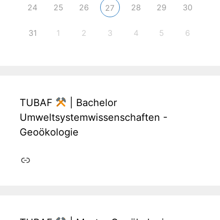
24
25
26
28
29
30
27
31
1
2
3
4
5
6
TUBAF
| Bachelor
Umweltsystemwissenschaften -
Geoökologie
Link