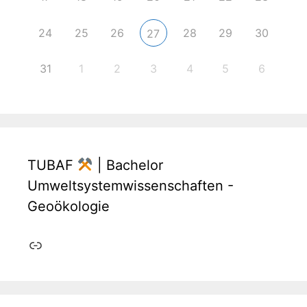
24
25
26
28
29
30
27
31
1
2
3
4
5
6
TUBAF
| Bachelor
Umweltsystemwissenschaften -
Geoökologie
Link