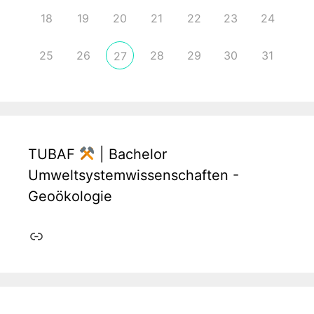
18
19
20
21
22
23
24
25
26
28
29
30
31
27
TUBAF
| Bachelor
Umweltsystemwissenschaften -
Geoökologie
Link