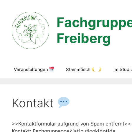
Zum
Inhalt
Fachgruppe
springen
Freiberg
Veranstaltungen
Stammtisch
Im Stud
Kontakt
>>Kontaktformular aufgrund von Spam entfernt<<
Kontakt: Fachgruppegoek[at]outlook[dot]de