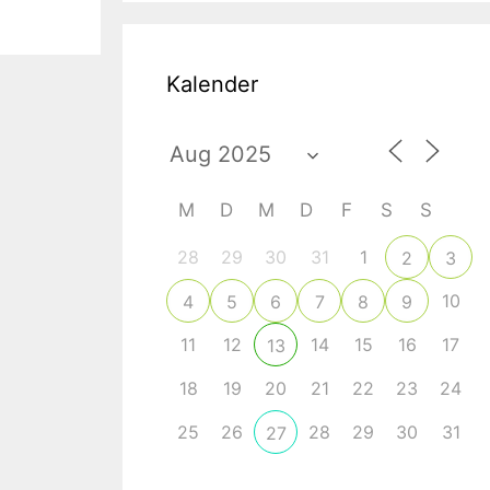
Kalender
M
D
M
D
F
S
S
28
29
30
31
1
2
3
10
4
5
6
7
8
9
11
12
14
15
16
17
13
18
19
20
21
22
23
24
25
26
28
29
30
31
27