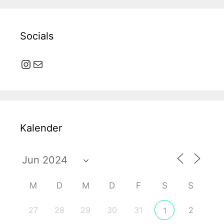
Socials
Instagram
E-Mail
Kalender
M
D
M
D
F
S
S
27
28
29
30
31
2
1