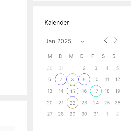
Kalender
M
D
M
D
F
S
S
30
31
1
2
3
4
5
6
10
11
12
7
8
9
13
14
16
18
19
15
17
20
21
23
24
25
26
22
27
28
29
30
31
1
2