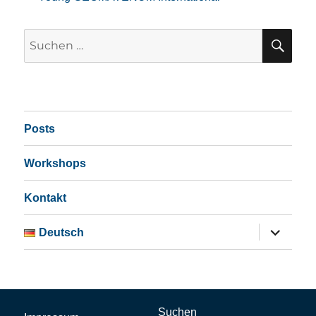
SU
Suchen
nach:
Posts
Workshops
Kontakt
Untermen
Deutsch
öffnen
Suchen