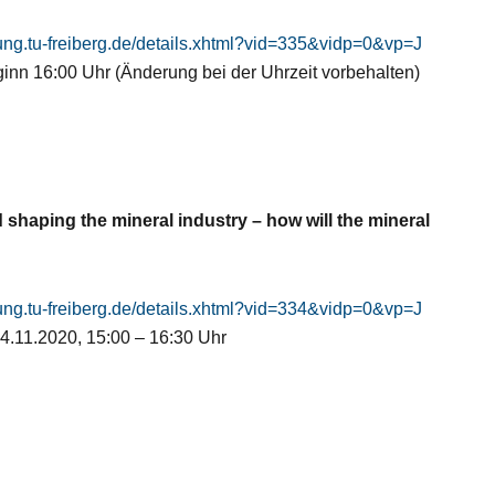
ldung.tu-freiberg.de/details.xhtml?vid=335&vidp=0&vp=J
inn 16:00 Uhr (Änderung bei der Uhrzeit vorbehalten)
 shaping the mineral industry – how will the mineral
ldung.tu-freiberg.de/details.xhtml?vid=334&vidp=0&vp=J
04.11.2020, 15:00 – 16:30 Uhr