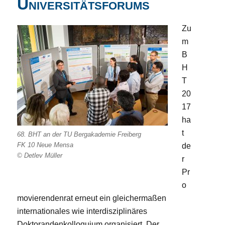
Universitätsforums
Zu
m
B
H
T
20
17
ha
t
68. BHT an der TU Bergakademie Freiberg
FK 10 Neue Mensa
de
© Detlev Müller
r
Pr
o
movierendenrat erneut ein gleichermaßen
internationales wie interdisziplinäres
Doktorandenkolloquium organisiert. Der