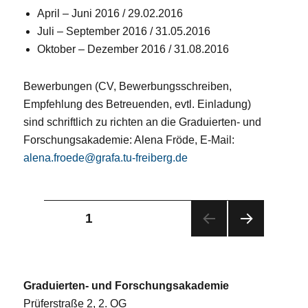
April – Juni 2016 / 29.02.2016
Juli – September 2016 / 31.05.2016
Oktober – Dezember 2016 / 31.08.2016
Bewerbungen (CV, Bewerbungsschreiben,
Empfehlung des Betreuenden, evtl. Einladung)
sind schriftlich zu richten an die Graduierten- und
Forschungsakademie: Alena Fröde, E-Mail:
alena.froede@grafa.tu-freiberg.de
Seitennummerierung
SEITE
1
NÄC
der
HST
E
Beiträge
SEIT
Graduierten- und Forschungsakademie
E
Prüferstraße 2, 2. OG