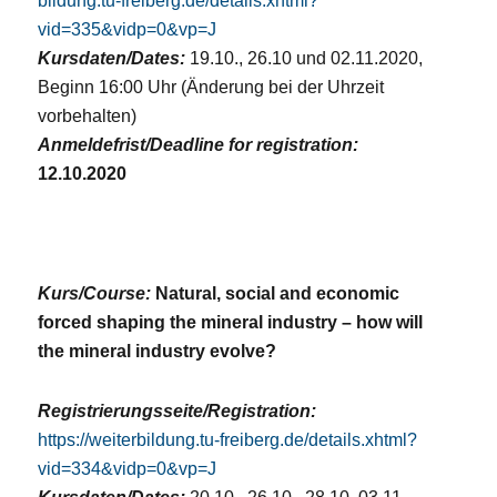
bildung.tu-freiberg.de/details.xhtml?
vid=335&vidp=0&vp=J
Kursdaten/Dates:
19.10., 26.10 und 02.11.2020,
Beginn 16:00 Uhr (Änderung bei der Uhrzeit
vorbehalten)
Anmeldefrist/Deadline for registration:
12.10.2020
Kurs/Course:
Natural, social and economic
forced shaping the mineral industry – how will
the mineral industry evolve?
Registrierungsseite/Registration:
https://weiterbildung.tu-freiberg.de/details.xhtml?
vid=334&vidp=0&vp=J