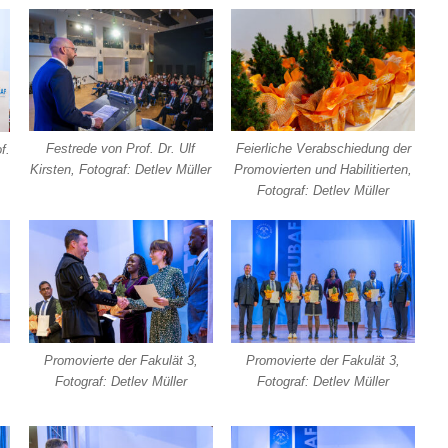
Festrede von Prof. Dr. Ulf
Feierliche Verabschiedung der
f.
Kirsten, Fotograf: Detlev Müller
Promovierten und Habilitierten,
Fotograf: Detlev Müller
Promovierte der Fakulät 3,
Promovierte der Fakulät 3,
Fotograf: Detlev Müller
Fotograf: Detlev Müller