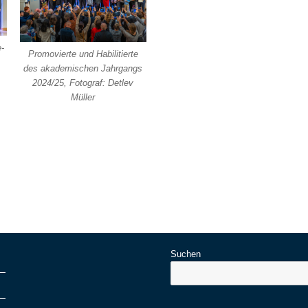
-
Promovierte und Habilitierte
des akademischen Jahrgangs
2024/25, Fotograf: Detlev
Müller
Suchen