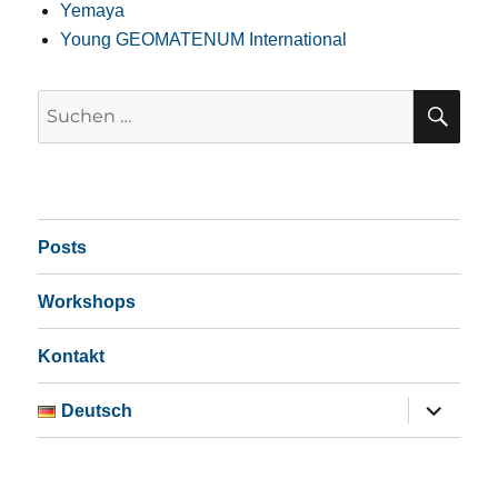
Yemaya
Young GEOMATENUM International
SU
Suchen
nach:
Posts
Workshops
Kontakt
Untermen
Deutsch
öffnen