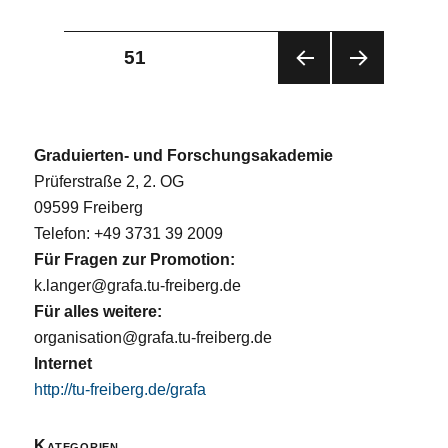
Seitennummerierung
SEITE
51
VOR
NÄC
der
HERI
HST
GE
E
Beiträge
SEIT
SEIT
Graduierten- und Forschungsakademie
E
E
Prüferstraße 2, 2. OG
09599 Freiberg
Telefon: +49 3731 39 2009
Für Fragen zur Promotion:
k.langer@grafa.tu-freiberg.de
Für alles weitere:
organisation@grafa.tu-freiberg.de
Internet
http://tu-freiberg.de/grafa
Kategorien