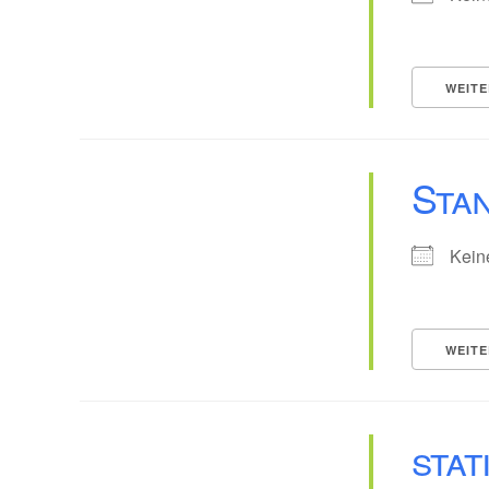
WEITE
Sta
Kein
WEITE
stat