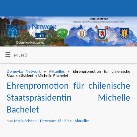
Startseite
Netzwerk
Aktivitäten
Chile Haus Freiberg
Katalog Universitätsbibliothek
Aktuell
Kontakt
Domeyko Network
CHILEAN GERMAN NETWORK
MENÜ
Domeyko Network
»
Aktuelles
» Ehrenpromotion für chilenische
Staatspräsidentin Michelle Bachelet
Ehrenpromotion für chilenische
Staatspräsidentin Michelle
Bachelet
Von
Maria Schöne
|
Dezember 18, 2014
|
Aktuelles