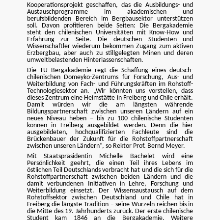
Kooperationsprojekt geschaffen, das die Ausbildungs- und
Austauschprogramme im akademischen und
berufsbildenden Bereich im Bergbausektor unterstützen
soll. Davon profitieren beide Seiten: Die Bergakademie
steht den chilenischen Universitäten mit Know-How und
Erfahrung zur Seite. Die deutschen Studenten und
Wissenschaftler wiederum bekommen Zugang zum aktiven
Erzbergbau, aber auch zu stillgelegten Minen und deren
umweltbelastenden Hinterlassenschaften.
Die TU Bergakademie regt die Schaffung eines deutsch-
chilenischen Domeyko-Zentrums für Forschung, Aus- und
Weiterbildung von Fach- und Führungskräften im Rohstoff-
Technologiesektor an. „Wir könnten uns vorstellen, dass
dieses Zentrum eine Heimstätte in Freiberg und Chile erhält.
Damit würden wir die am längsten währende
Bildungspartnerschaft zwischen unseren Ländern auf ein
neues Niveau heben – bis zu 100 chilenische Studenten
können in Freiberg ausgebildet werden. Denn die hier
ausgebildeten, hochqualifizierten Fachleute sind die
Brückenbauer der Zukunft für die Rohstoffpartnerschaft
zwischen unseren Ländern“, so Rektor Prof. Bernd Meyer.
Mit Staatspräsidentin Michelle Bachelet wird eine
Persönlichkeit geehrt, die einen Teil ihres Lebens im
östlichen Teil Deutschlands verbracht hat und die sich für die
Rohstoffpartnerschaft zwischen beiden Ländern und die
damit verbundenen Initiativen in Lehre, Forschung und
Weiterbildung einsetzt. Der Wissensaustausch auf dem
Rohstoffsektor zwischen Deutschland und Chile hat in
Freiberg die längste Tradition – seine Wurzeln reichen bis in
die Mitte des 19. Jahrhunderts zurück. Der erste chilenische
Student kam 1846 an die Bergakademie. Weitere