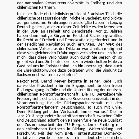
der nationalen Ressourcenuniversität in Freiberg und den
chilenischen Partnern.
In seiner Rede ehrte Ministerpräsident Stanislaw Tillich die
chilenische Staatspräsidentin, Michelle Bachelet, und blickte
auf gemeinsame Erfahrungen zurück: „Sie haben in Leipzig
Deutsch gelernt, aber zu dieser Zeit fehlte es den Menschen
in der DDR an Freiheit und Demokratie. Vor 25 Jahren
haben dann mutige Bürger im Freistaat Sachsen gewaltlos
ihr Recht auf Freiheit und Demokratie eingefordert und in
der Friedlichen Revolution auch errungen. Der Weg des
chilenischen Volkes aus der Diktatur war ähnlich mutig und
diese sich gleichenden Erfahrungen verbinden uns. Ich freue
mich, dass diese Verbindung auch durch Sie persönlich so
gelebt wird und Sie heute bereits zum wiederholten Male zu
Gast bei uns im Freistaat sind. Ich bin überzeugt, dass auch
die Ehrendoktorwürde dazu beitragen wird, die Bindung zu
Sachsen noch weiter zu vertiefen.“
Rektor Prof. Bernd Meyer betonte in seiner Rede: „Ich
danke der Präsidentin für ihr Engagement für den freien
Bildungszugang in Chile und die Unterstützung der deutsch-
chilenischen Rohstoffpartnerschaft. Die TU Bergakademie
Freiberg sieht sich als nationale Ressourcenuniversität in der
Verantwortung für die Bildungspartnerschaft mit den
Rohstoffpartnerländern Deutschlands, so auch mit Chile.
Denn Bildung geht der Wirtschaft immer voraus.“ Die im
Jahr 2013 begründete Rohstoffpartnerschaft zwischen Chile
und Deutschland schafft den Rahmen für eine neue Qualität
der Zusammenarbeit der TU Bergakademie Freiberg mit
den chilenischen Partnern in Bildung, Weiterbildung und
Forschung. Mit der vom BMBF unterstützten Domeyko-
Initiative wurde bereits ein deutsch-chilenisches