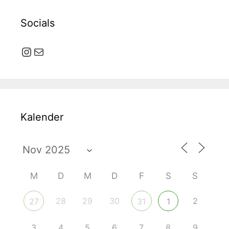
Socials
Instagram
E-Mail
Kalender
M
D
M
D
F
S
S
28
29
30
2
27
31
1
3
4
5
6
7
8
9