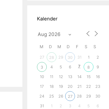
Kalender
M
D
M
D
F
S
S
27
29
31
1
2
28
30
7
4
5
6
9
3
8
10
11
12
13
14
15
16
17
18
19
20
21
22
23
24
25
26
28
29
30
27
31
1
2
3
4
5
6