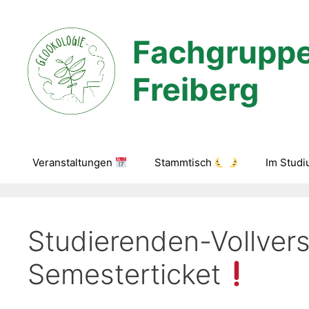
Zum
Inhalt
Fachgruppe
springen
Freiberg
Veranstaltungen
Stammtisch
Im Stud
Studierenden-Vollve
Semesterticket