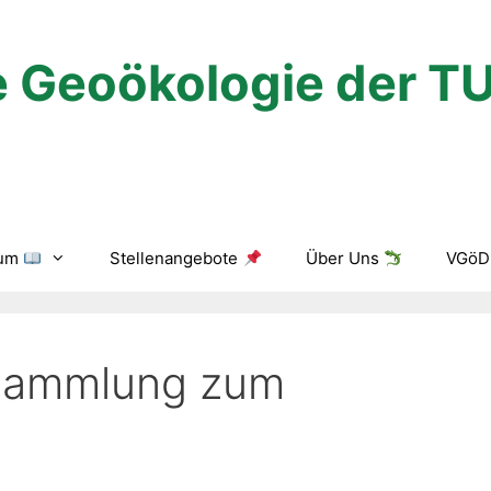
 Geoökologie der T
ium
Stellenangebote
Über Uns
VGöD 
rsammlung zum