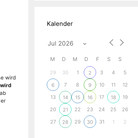
Kalender
M
D
M
D
F
S
S
ce 365
Outlook Live
29
30
1
3
4
5
2
se wird
7
8
10
11
12
6
9
wird
ab
13
17
19
14
15
16
18
der
20
22
23
24
25
26
21
27
29
31
1
2
28
30