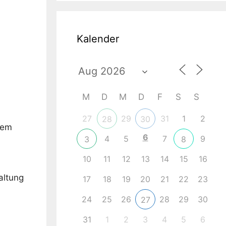
Kalender
M
D
M
D
F
S
S
ce 365
Outlook Live
27
29
31
1
2
28
30
nem
6
4
5
7
9
3
8
10
11
12
13
14
15
16
altung
17
18
19
20
21
22
23
24
25
26
28
29
30
27
31
1
2
3
4
5
6