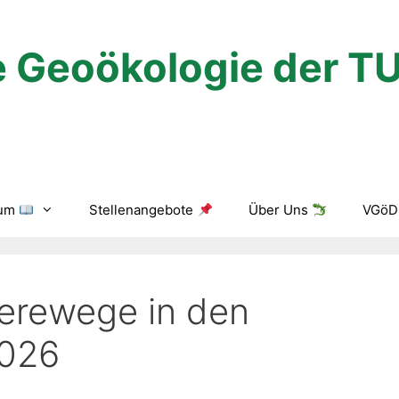
 Geoökologie der T
ium
Stellenangebote
Über Uns
VGöD 
ierewege in den
2026