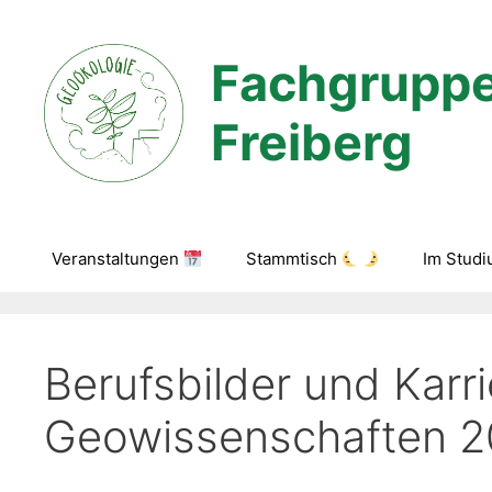
Zum
Inhalt
Fachgruppe
springen
Freiberg
Veranstaltungen
Stammtisch
Im Stud
Berufsbilder und Karr
Geowissenschaften 