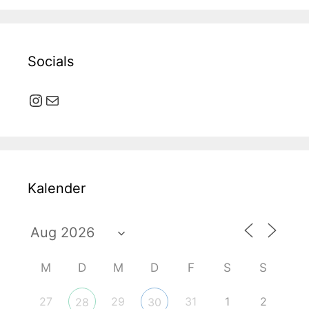
Socials
Instagram
E-Mail
Kalender
M
D
M
D
F
S
S
27
29
31
1
2
28
30