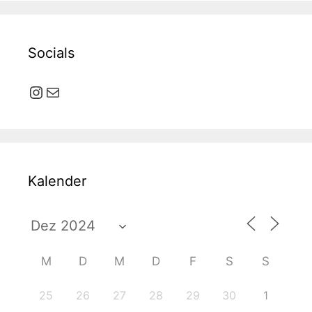
Socials
Instagram
E-Mail
Kalender
M
D
M
D
F
S
S
25
26
27
28
29
30
1